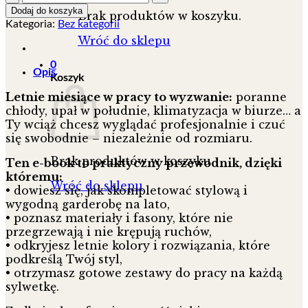
Letnia
Dodaj do koszyka
Brak produktów w koszyku.
elegancja
Kategoria:
Bez kategorii
w
Wróć do sklepu
rozmiarze
plus
0
Opis
size
Koszyk
-
Letnie miesiące w pracy to wyzwanie:
poranne
10
chłody, upał w południe, klimatyzacja w biurze… a
stylizacji
Ty wciąż chcesz wyglądać profesjonalnie i czuć
z
się swobodnie – niezależnie od rozmiaru.
linkami
|
Brak produktów w koszyku.
Ten e-book to praktyczny przewodnik, dzięki
E-
któremu:
BOOK
Wróć do sklepu
• dowiesz się, jak skompletować stylową i
wygodną garderobę na lato,
• poznasz materiały i fasony, które nie
przegrzewają i nie krępują ruchów,
• odkryjesz letnie kolory i rozwiązania, które
podkreślą Twój styl,
• otrzymasz gotowe zestawy do pracy na każdą
sylwetkę.