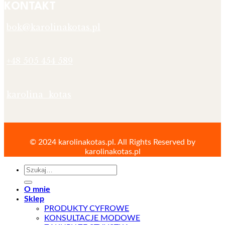
KONTAKT
bok@karolinakotas.pl
+48 505 454 589
karolina_kotas
© 2024 karolinakotas.pl. All Rights Reserved by
karolinakotas.pl
Szukaj:
O mnie
Sklep
PRODUKTY CYFROWE
KONSULTACJE MODOWE