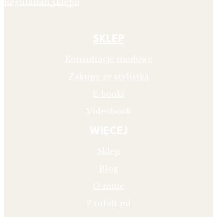
Regulamin sklepu
SKLEP
Konsultacje modowe
Zakupy ze stylistką
E-booki
Videobook
WIĘCEJ
Sklep
Blog
O mnie
Zaufali mi