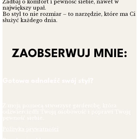
Zadbaj o komfort i pewność siebie, nawet w
największy upał.
Bo styl to nie rozmiar – to narzędzie, które ma Ci
służyć każdego dnia.
ZAOBSERWUJ MNIE:
Gotowa odnaleźć swój styl?
Z moją pomocą stworzysz garderobę, która
odzwierciedli Twoją osobowość i poprawi Twoją
pewność siebie.
Polityka prywatności