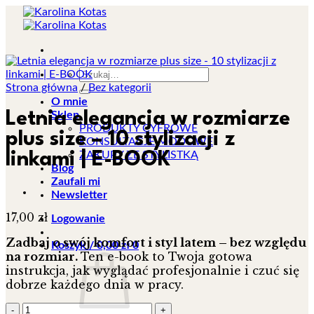
Przewiń
do
zawartości
Szukaj:
Strona główna
/
Bez kategorii
O mnie
Sklep
Letnia elegancja w rozmiarze
PRODUKTY CYFROWE
plus size – 10 stylizacji z
KONSULTACJE MODOWE
ZAKUPY ZE STYLISTKĄ
linkami | E-BOOK
Blog
Zaufali mi
Newsletter
17,00
zł
Logowanie
Zadbaj o swój komfort i styl latem – bez względu
Koszyk /
0,00
zł
0
na rozmiar.
Ten e-book to Twoja gotowa
instrukcja, jak wyglądać profesjonalnie i czuć się
dobrze każdego dnia w pracy.
ilość